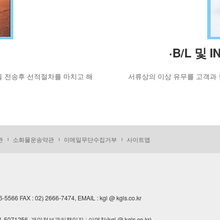
·B/L 및
 전송후 선적절차를 마치고 해
서류상의 이상 유무를 고객과 함께
관
소화물운송약관
이메일무단수집거부
사이트맵
 FAX : 02) 2666-7474, EMAIL : kgl @ kgls.co.kr
10111-5071256, 개인정보관리책임자 : 이영찬(kgl @ kgls.co.kr)