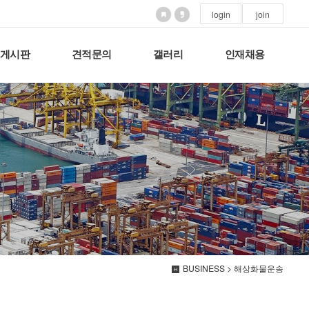
login
join
게시판
견적문의
갤러리
인재채용
BUSINESS > 해상화물운송