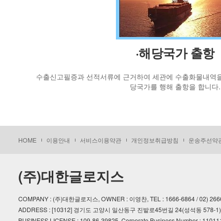
·해당국가 출항
수출신고필증과 선적서류에 근거하여 세관에 수출화물내역을
당국가를 행해 출항을 합니다.
HOME
이용안내
서비스이용약관
개인정보취급방침
운송주선약
(주)대한글로지스
COMPANY : (주)대한글로지스, OWNER : 이영찬, TEL : 1666-6864 / 02) 2666-5566
ADDRESS : [10312] 경기도 고양시 일산동구 진밭로45번길 24(성석동 578-1)
BUSINESS LICENSE : 109-86-39825, Corporate Business Number : 1